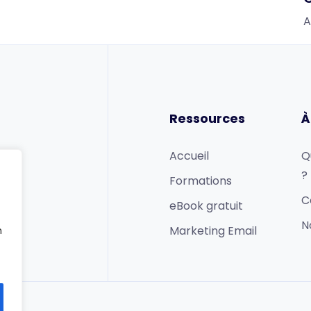
A
Ressources
À
Accueil
Q
?
Formations
C
eBook gratuit
N
Marketing Email
n